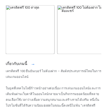
→
เกี่ยวกับเกมนี้
เครดิตฟรี 100 ยืนยันเบอร์ ไม่ต้องฝาก – สัมผัสประสบการณ์ใหม่ในการ
เล่นเกมออนไลน์
ในยุคที่เทคโนโลยีก้าวหน้าอย่างต่อเนื่อง การเล่นเกมออนไลน์และการ
เดิมพันผ่านเว็บคาสิโนออนไลน์กลายมาเป็นกิจกรรมยอดนิยมที่หลาย
คนเลือกใช้เวลาว่างเพื่อความสนุกสนานและสร้างรายได้เสริม หนึ่งใน
โปรโมชั่นที่ได้รับความนิยมสูงสุดในขณะนี้คงหนีไม่พ้น “เครดิตฟรี