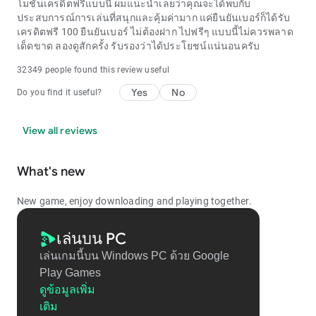
โมชั่นเครดิตฟรีแบบนี้ ผมแนะนำเลยว่าคุณจะได้พบกับ
ประสบการณ์การเล่นที่สนุกและคุ้มค่ามาก แค่ยืนยันเบอร์ก็ได้รับ
เครดิตฟรี 100 ยืนยันเบอร์ ไม่ต้องฝาก ไปฟรีๆ แบบนี้ไม่ควรพลาด
เด็ดขาด ลองดูสักครั้ง รับรองว่าได้ประโยชน์แน่นอนครับ
32349 people found this review useful
Yes
No
Do you find it useful?
View all reviews
What's new
New game, enjoy downloading and playing together.
เล่นบน PC
เล่นเกมนี้บน Windows PC ด้วย Google
Play Games
ดูข้อมูลเพิ่ม
เติม