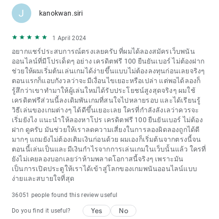
J
kanokwan.siri
1 April 2024
อยากแชร์ประสบการณ์ตรงเลยครับ ที่ผมได้ลองสมัครเว็บพนัน
ออนไลน์ที่มีโปรเด็ดๆ อย่าง เครดิตฟรี 100 ยืนยันเบอร์ ไม่ต้องฝาก
ช่วยให้ผมเริ่มต้นเล่นเกมได้ง่ายขึ้นแบบไม่ต้องลงทุนก่อนเลยจริงๆ
ตอนแรกก็แอบกังวลว่าจะมีเงื่อนไขเยอะหรือเปล่า แต่พอได้ลองก็
รู้สึกว่าเขาทำมาให้ผู้เล่นใหม่ได้รับประโยชน์สูงสุดจริงๆ ผมใช้
เครดิตฟรีส่วนนี้ลงเดิมพันเกมที่สนใจไปหลายรอบ และได้เรียนรู้
วิธีเล่นของเกมต่างๆ ได้ดีขึ้นเยอะเลย ใครที่กำลังลังเลว่าควรจะ
เริ่มยังไง แนะนำให้ลองหาโปร เครดิตฟรี 100 ยืนยันเบอร์ ไม่ต้อง
ฝาก ดูครับ มันช่วยให้เราลดความเสี่ยงในการลองผิดลองถูกได้ดี
มากๆ แถมยังไม่ต้องเติมเงินก่อนด้วย ผมเองก็เริ่มต้นจากตรงนี้จน
ตอนนี้เล่นเป็นและมีเงินกำไรจากการเล่นเกมในเว็บนั้นแล้ว ใครที่
ยังไม่เคยลองบอกเลยว่าห้ามพลาดโอกาสนี้จริงๆ เพราะมัน
เป็นการเปิดประตูให้เราได้เข้าสู่โลกของเกมพนันออนไลน์แบบ
ง่ายและสบายใจที่สุด
36051 people found this review useful
Yes
No
Do you find it useful?