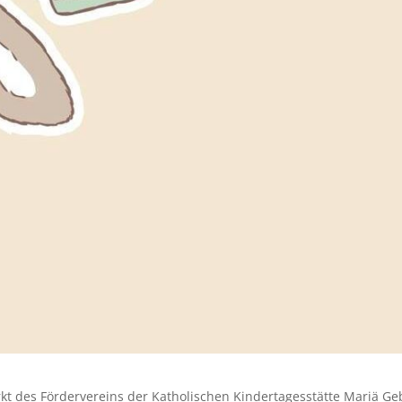
rkt des Fördervereins der Katholischen Kindertagesstätte Mariä Ge