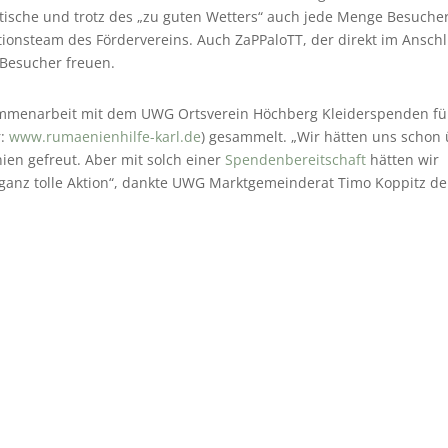
stische und trotz des „zu guten Wetters“ auch jede Menge Besucher
ionsteam des Fördervereins. Auch ZaPPaloTT, der direkt im Ansch
 Besucher freuen.
ammenarbeit mit dem UWG Ortsverein Höchberg Kleiderspenden fü
r:
www.rumaenienhilfe-karl.de
) gesammelt. „Wir hätten uns schon
ien gefreut. Aber mit solch einer
Spendenbereitschaft
hätten wir
 ganz tolle Aktion“, dankte UWG Marktgemeinderat Timo Koppitz d