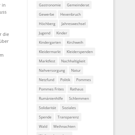
 in
Gastronomie
Gemeinderat
luss
Gewerbe
Hexenbruch
Höchberg
Jahreswechsel
Jugend
Kinder
r die
 über
Kindergarten
Kirchweih
Kleidermarkt
Kleiderspenden
em
Marktfest
Nachhaltigkeit
Nahversorgung
Natur
Netzfund
Politik
Pommes
Pommes Frites
Rathaus
Rumänienhilfe
Schlemmen
Solidarität
Soziales
Spende
Transparenz
Wald
Weihnachten