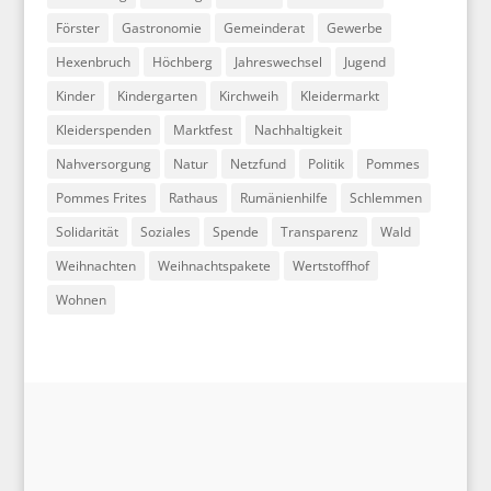
Förster
Gastronomie
Gemeinderat
Gewerbe
Hexenbruch
Höchberg
Jahreswechsel
Jugend
Kinder
Kindergarten
Kirchweih
Kleidermarkt
Kleiderspenden
Marktfest
Nachhaltigkeit
Nahversorgung
Natur
Netzfund
Politik
Pommes
Pommes Frites
Rathaus
Rumänienhilfe
Schlemmen
Solidarität
Soziales
Spende
Transparenz
Wald
Weihnachten
Weihnachtspakete
Wertstoffhof
Wohnen