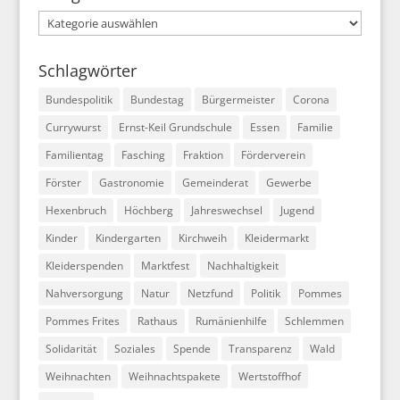
Kategorien
Schlagwörter
Bundespolitik
Bundestag
Bürgermeister
Corona
Currywurst
Ernst-Keil Grundschule
Essen
Familie
Familientag
Fasching
Fraktion
Förderverein
Förster
Gastronomie
Gemeinderat
Gewerbe
Hexenbruch
Höchberg
Jahreswechsel
Jugend
Kinder
Kindergarten
Kirchweih
Kleidermarkt
Kleiderspenden
Marktfest
Nachhaltigkeit
Nahversorgung
Natur
Netzfund
Politik
Pommes
Pommes Frites
Rathaus
Rumänienhilfe
Schlemmen
Solidarität
Soziales
Spende
Transparenz
Wald
Weihnachten
Weihnachtspakete
Wertstoffhof