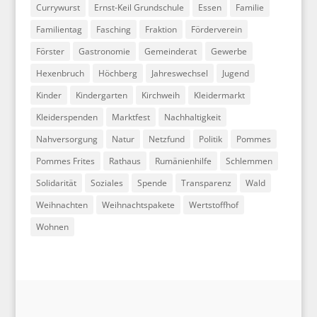
Currywurst
Ernst-Keil Grundschule
Essen
Familie
Familientag
Fasching
Fraktion
Förderverein
Förster
Gastronomie
Gemeinderat
Gewerbe
Hexenbruch
Höchberg
Jahreswechsel
Jugend
Kinder
Kindergarten
Kirchweih
Kleidermarkt
Kleiderspenden
Marktfest
Nachhaltigkeit
Nahversorgung
Natur
Netzfund
Politik
Pommes
Pommes Frites
Rathaus
Rumänienhilfe
Schlemmen
Solidarität
Soziales
Spende
Transparenz
Wald
Weihnachten
Weihnachtspakete
Wertstoffhof
Wohnen