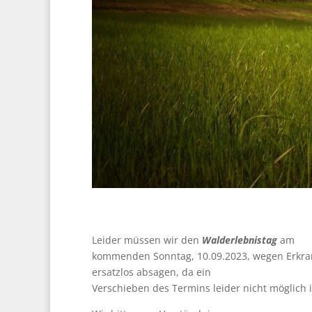
Leider müssen wir den
Walderlebnistag
am
kommenden
Sonntag, 10.09.2023
, wegen Erkr
ersatzlos absagen, da ein
Verschieben des Termins leider nicht möglich i