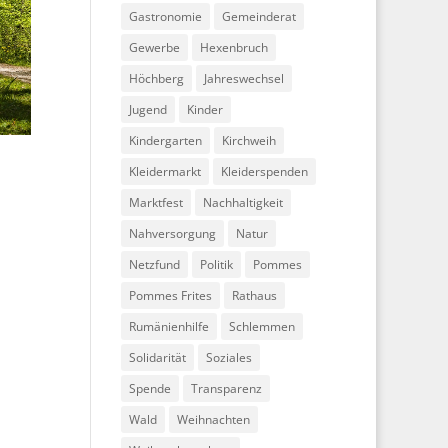
Gastronomie
Gemeinderat
Gewerbe
Hexenbruch
Höchberg
Jahreswechsel
Jugend
Kinder
Kindergarten
Kirchweih
Kleidermarkt
Kleiderspenden
Marktfest
Nachhaltigkeit
Nahversorgung
Natur
Netzfund
Politik
Pommes
Pommes Frites
Rathaus
Rumänienhilfe
Schlemmen
Solidarität
Soziales
Spende
Transparenz
Wald
Weihnachten