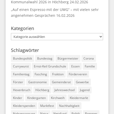
Kommunalwahl 2026 in Höchberg
24.02.2026
„Auf einen Espresso mit der UWG“ – mit vielen sehr
angenehmen Gesprächen
16.02.2026
Kategorien
Kategorien
Schlagwörter
Bundespolitik
Bundestag
Bürgermeister
Corona
Currywurst
Ernst-Keil Grundschule
Essen
Familie
Familientag
Fasching
Fraktion
Förderverein
Förster
Gastronomie
Gemeinderat
Gewerbe
Hexenbruch
Höchberg
Jahreswechsel
Jugend
Kinder
Kindergarten
Kirchweih
Kleidermarkt
Kleiderspenden
Marktfest
Nachhaltigkeit
Nahversorgung
Natur
Netzfund
Politik
Pommes